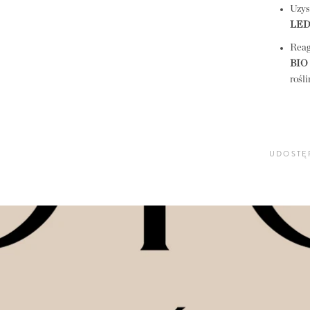
Uzys
LED
Reag
BIO
rośl
Bezp
nie 
ekol
UDOSTĘ
Laki
cera
odży
zawa
równ