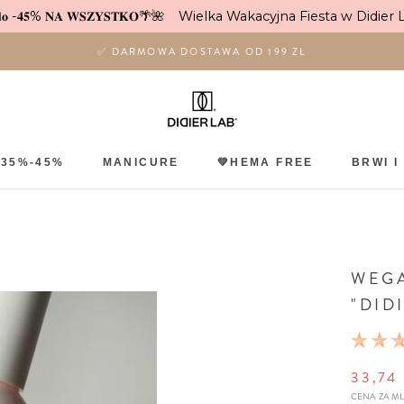
𝐨 -𝟒𝟓% 𝐍𝐀 𝐖𝐒𝐙𝐘𝐒𝐓𝐊𝐎🌴🌺
Wielka Wakacyjna Fiesta w Didier 
✅ DARMOWA DOSTAWA OD 199 ZŁ
 35%-45%
MANICURE
💚HEMA FREE
BRWI I
 35%-45%
WEGA
"DID
25%
33,74
CENA ZA
ML