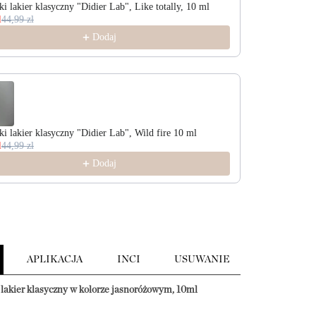
i lakier klasyczny "Didier Lab", Like totally, 10 ml
Wegański laki
l
44,99 zl
33,74 zl
44,99 
Dodaj
i lakier klasyczny "Didier Lab", Wild fire 10 ml
Wegański laki
l
44,99 zl
33,74 zl
44,99 
Dodaj
APLIKACJA
INCI
USUWANIE
lakier klasyczny w kolorze jasnoróżowym, 10ml