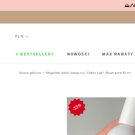
Pomiń
🌅💅𝐝
⭐ BESTSELLERY
NOWOŚCI
MAX RABATY
⭐ BESTSELLERY
NOWOŚCI
MAX RABATY
Strona główna
Wegański lakier klasyczny "Didier Lab", Blush pink 10 ml
25%