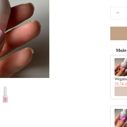
Może 
Use the Pr
Wegańsk
33,74 z