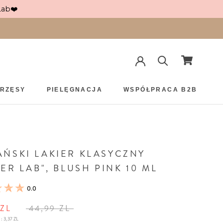
Lab❤️
 RZĘSY
PIELĘGNACJA
WSPÓŁPRACA B2B
ŃSKI LAKIER KLASYCZNY
IER LAB", BLUSH PINK 10 ML
0.0
 ZL
44,99 ZL
 :
3,37 ZL