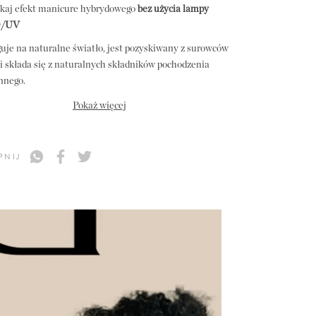
kaj efekt manicure hybrydowego
bez użycia lampy
/UV
uje na naturalne światło, jest pozyskiwany z surowców
i składa się z naturalnych składników pochodzenia
innego.
ieczna formuła wolna od 25 niebezpiecznych substancji,
Pokaż więcej
jest testowana na zwierzętach
i jest pozyskiwana w sposób
ogiczny.
PNIJ
er do paznokci Didier Lab Vegan zawiera Hexanal i
mikę BIO, które są odpowiedzialne za wzmacnianie,
wianie i wydłużanie trwałości manicure. Wysoka
rtość stałych składników gwarantuje bogatą i
omierną warstwę.